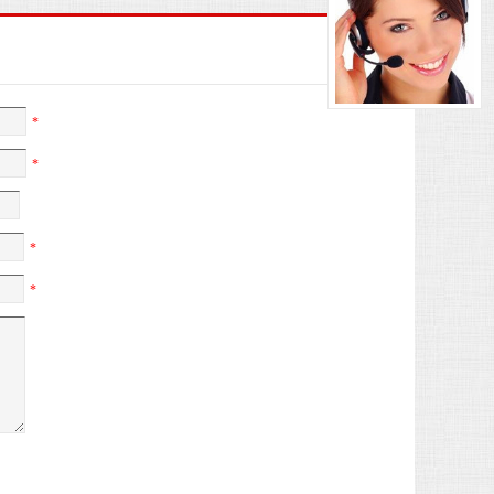
*
*
*
*